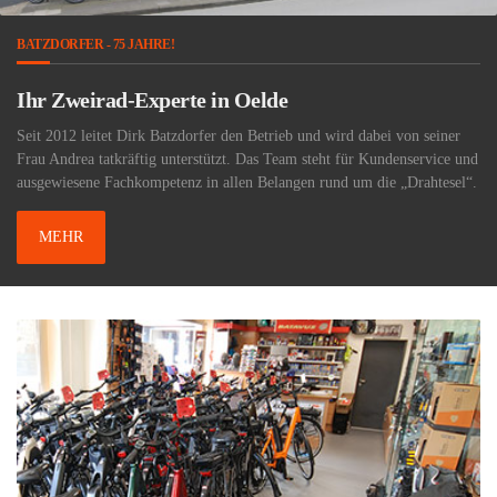
E-BIKES
Die Zukunft des Fahrrads
ei von seiner
Per E-Bike zur Arbeit, einkaufen oder eine Radtour ins 
undenservice und
eine gesunde,spritsparende und umweltfreundliche Altern
ie „Drahtesel“.
MEHR