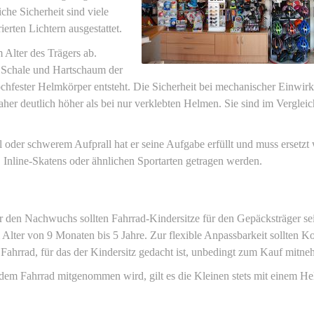
che Sicherheit sind viele
erten Lichtern ausgestattet.
 Alter des Trägers ab.
. Schale und Hartschaum der
chfester Helmkörper entsteht. Die Sicherheit bei mechanischer Einwir
aher deutlich höher als bei nur verklebten Helmen. Sie sind im Vergleic
 oder schwerem Aufprall hat er seine Aufgabe erfüllt und muss ersetzt
nline-Skatens oder ähnlichen Sportarten getragen werden.
r den Nachwuchs sollten Fahrrad-Kindersitze für den Gepäcksträger sei
Alter von 9 Monaten bis 5 Jahre. Zur flexible Anpassbarkeit sollten Ko
 Fahrrad, für das der Kindersitz gedacht ist, unbedingt zum Kauf mitn
dem Fahrrad mitgenommen wird, gilt es die Kleinen stets mit einem H