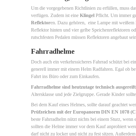
Um die vorgegebenen Richtlinien zu erfüllen, muss d
verfügen. Zudem ist eine
Klingel
Pflicht. Um immer gu
Reflektor
en. Dazu gehören, eine Lampe mit weißem Ref
Reflektor hinten und vier gelbe Speichenreflektoren od
rutschfesten Pedalen müssen Reflektoren angebaut sein
Fahrradhelme
Doch auch ein verkehrssicheres Fahrrad schützt bei ei
generell immer mit einem Helm Radfahren. Egal ob be
Fahrt ins Büro oder zum Einkaufen.
Fahrradhelme sind heutzutage technisch ausgereift
Altersklasse und jede Zielgruppe. Gerade Kinder soll
Bei dem Kauf eines Helmes, sollte darauf geachtet wer
Prüfzeichen mit der Europanorm DIN EN 1078 (C
beste Fahrradhelm nützt nichts bei einem Sturz, wenn er
sollten die Helme immer vor dem Kauf anprobiert werd
darf nicht zu locker und nicht zu fest sitzen. Außerdem