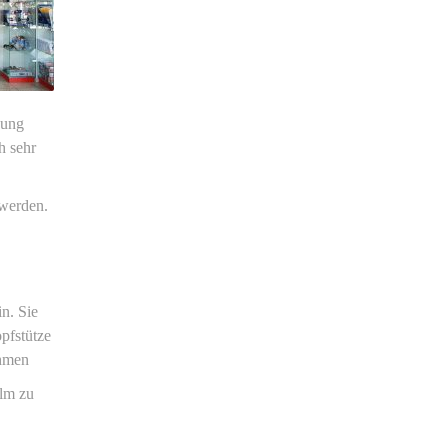
kung
h sehr
 werden.
n. Sie
pfstütze
ehmen
elm zu