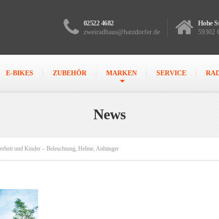
02522 4682
Hohe St
zweiradhaus@batzdorfer.de
59302 
E-BIKES
ZUBEHÖR
MARKEN
SERVICE
RA
News
erheit und Kinder – Beleuchtung, Helme, Anhänger