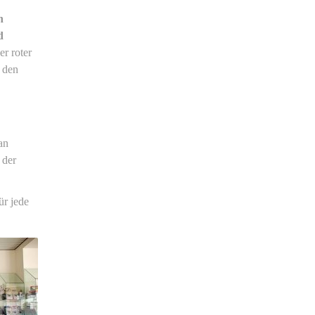
n
d
r roter
n den
an
 der
für jede