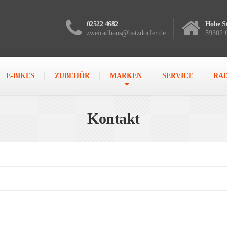
02522 4682
Hohe St
zweiradhaus@batzdorfer.de
59302 
E-BIKES
ZUBEHÖR
MARKEN
SERVICE
RA
Kontakt